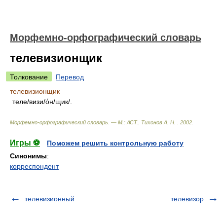
Морфемно-орфографический словарь
телевизионщик
Толкование
Перевод
телевизионщик
теле/визи/о́н/щик/.
Морфемно-орфографический словарь. — М.: АСТ.
.
Тихонов А. Н.
.
2002
.
Игры ⚽
Поможем решить контрольную работу
Синонимы
:
корреспондент
телевизионный
телевизор