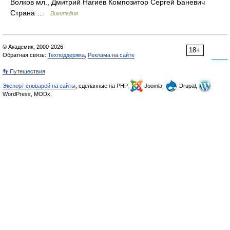
Волков мл., Дмитрий Нагиев Композитор Сергей Баневич
Страна …
Википедия
© Академик, 2000-2026
18+
Обратная связь:
Техподдержка
,
Реклама на сайте
👣 Путешествия
Экспорт словарей на сайты
, сделанные на PHP,
Joomla,
Drupal,
WordPress, MODx.